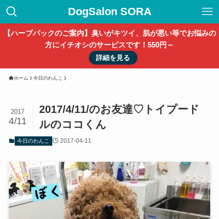
DogSalon SORA
【ハーブパックのご案内】臭いがキツイ、肌が悪い等でお悩みの
方にイチオシのサービスです！550円～
詳細を見る
ホーム
今日のわんこ
2017/4/11/のお友達♡トイプード
2017
4/11
ルのココくん
2017-04-11
今日のわんこ