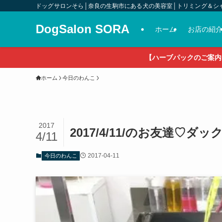
ドッグサロンそら│奈良の生駒市にある犬の美容室│トリミング＆シ
DogSalon SORA
ホーム
お店の紹
【ハーブパックのご案内
ホーム
今日のわんこ
2017
2017/4/11/のお友達♡
4/11
2017-04-11
今日のわんこ