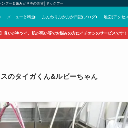
ャンプー＆歯みがき等の美容│ドッグフード＆おやつ＆各種グッズの販売
介
メニューと料金
ふんわりぷかぷか日記(ブログ)
地図(アクセス
】臭いがキツイ、肌が悪い等でお悩みの方にイチオシのサービスです！5
ダックスのタイガくん&ルビーちゃん