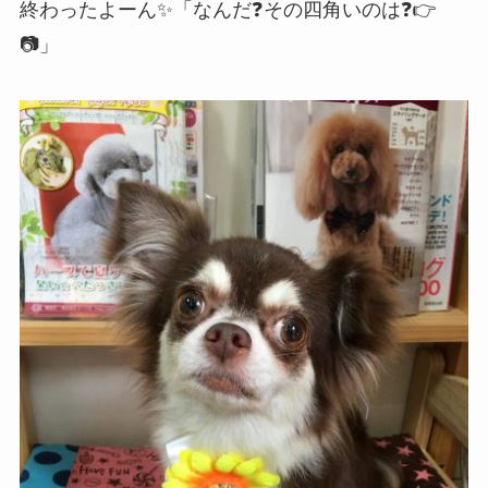
終わったよーん✨「なんだ❓その四角いのは❓👉
📷」