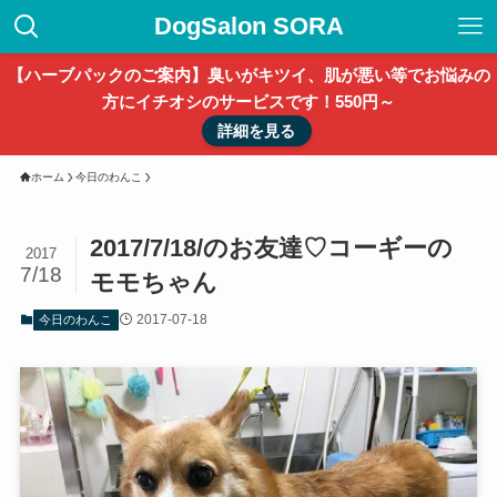
DogSalon SORA
【ハーブパックのご案内】臭いがキツイ、肌が悪い等でお悩みの
方にイチオシのサービスです！550円～
詳細を見る
ホーム
今日のわんこ
2017/7/18/のお友達♡コーギーの
2017
7/18
モモちゃん
2017-07-18
今日のわんこ