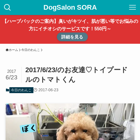
DogSalon SORA
【ハーブパックのご案内】臭いがキツイ、肌が悪い等でお悩みの
方にイチオシのサービスです！550円～
詳細を見る
ホーム
今日のわんこ
2017/6/23/のお友達♡トイプード
2017
6/23
ルのトマトくん
2017-06-23
今日のわんこ