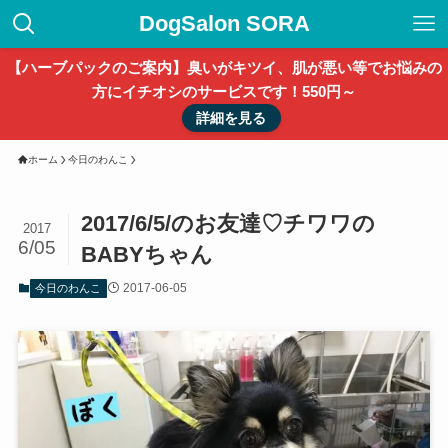
DogSalon SORA
【ハーブパックのご案内】臭いがキツイ、肌が悪い等でお悩みの
方にイチオシのサービスです！550円～
詳細を見る
ホーム
今日のわんこ
2017/6/5/のお友達♡チワワの
2017
6/05
BABYちゃん
2017-06-05
今日のわんこ