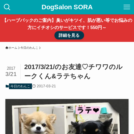
DogSalon SORA
【ハーブパックのご案内】臭いがキツイ、肌が悪い等でお悩みの
方にイチオシのサービスです！550円～
詳細を見る
ホーム
今日のわんこ
2017/3/21/のお友達♡チワワのル
2017
3/21
ークくん&ラテちゃん
2017-03-21
今日のわんこ