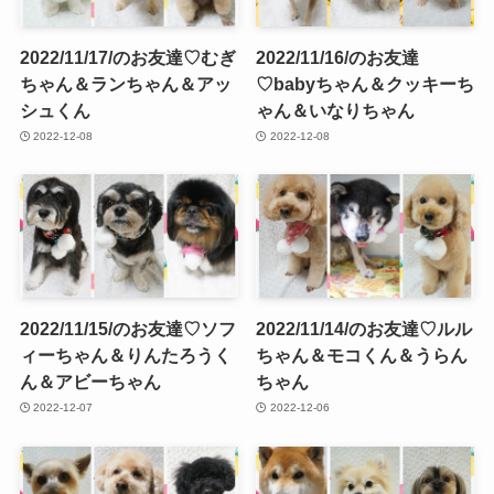
2022/11/17/のお友達♡むぎ
2022/11/16/のお友達
ちゃん＆ランちゃん＆アッ
♡babyちゃん＆クッキーち
シュくん
ゃん＆いなりちゃん
2022-12-08
2022-12-08
2022/11/15/のお友達♡ソフ
2022/11/14/のお友達♡ルル
ィーちゃん＆りんたろうく
ちゃん＆モコくん＆うらん
ん＆アビーちゃん
ちゃん
2022-12-07
2022-12-06