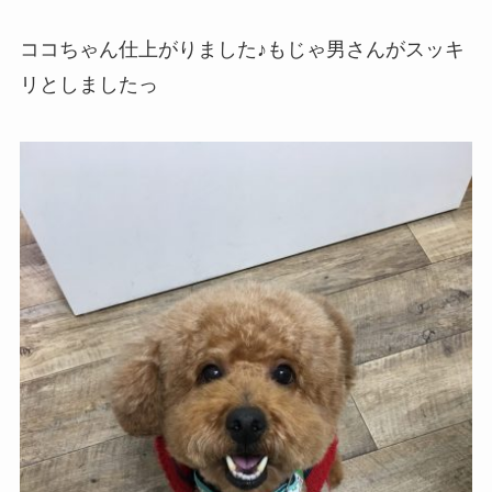
ココちゃん仕上がりました♪もじゃ男さんがスッキ
リとしましたっ