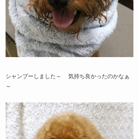
シャンプーしました～
気持ち良かったのかなぁ
～