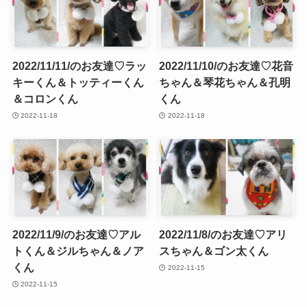
2022/11/11/のお友達♡ラッ
2022/11/10/のお友達♡花音
キーくん＆トッティーくん
ちゃん＆琴花ちゃん＆孔明
＆コロンくん
くん
2022-11-18
2022-11-18
2022/11/9/のお友達♡アル
2022/11/8/のお友達♡アリ
トくん＆ジルちゃん＆ノア
スちゃん＆ゴン太くん
くん
2022-11-15
2022-11-15