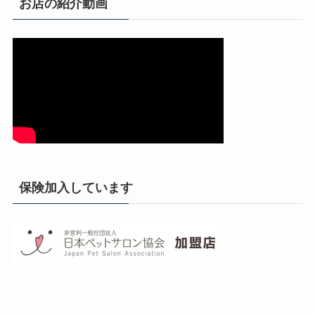
お店の紹介動画
保険加入しています