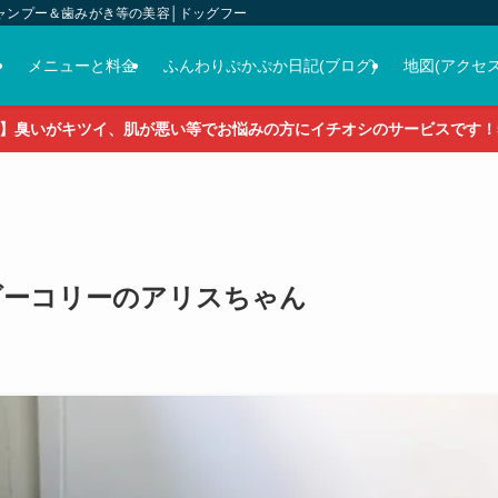
ャンプー＆歯みがき等の美容│ドッグフード＆おやつ＆各種グッズの販売
介
メニューと料金
ふんわりぷかぷか日記(ブログ)
地図(アクセス
】臭いがキツイ、肌が悪い等でお悩みの方にイチオシのサービスです！5
ボーダーコリーのアリスちゃん