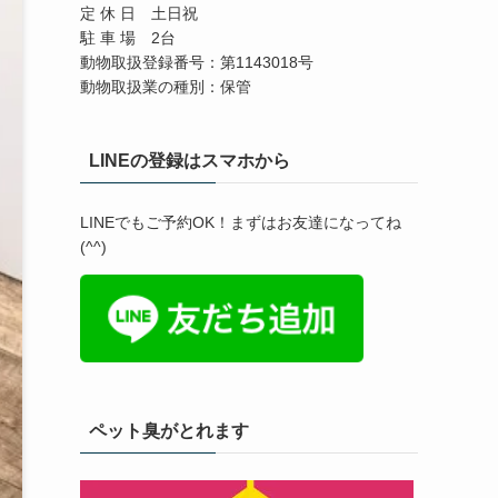
定 休 日 土日祝
駐 車 場 2台
動物取扱登録番号：第1143018号
動物取扱業の種別：保管
LINEの登録はスマホから
LINEでもご予約OK！まずはお友達になってね
(^^)
ペット臭がとれます