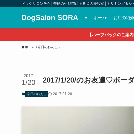
ドッグサロンそら│奈良の生駒市にある犬の美容室│トリミング＆シ
DogSalon SORA
ホーム
お店の紹
【ハーブパックのご案内
ホーム
今日のわんこ
2017
2017/1/20/のお友達♡
1/20
2017-01-20
今日のわんこ