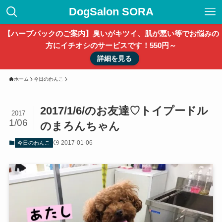
DogSalon SORA
【ハーブパックのご案内】臭いがキツイ、肌が悪い等でお悩みの
方にイチオシのサービスです！550円～
詳細を見る
ホーム
今日のわんこ
2017/1/6/のお友達♡トイプードル
2017
1/06
のまろんちゃん
2017-01-06
今日のわんこ