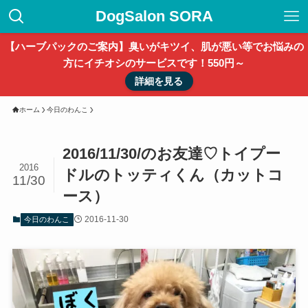
DogSalon SORA
【ハーブパックのご案内】臭いがキツイ、肌が悪い等でお悩みの
方にイチオシのサービスです！550円～
詳細を見る
ホーム
今日のわんこ
2016/11/30/のお友達♡トイプー
2016
ドルのトッティくん（カットコ
11/30
ース）
2016-11-30
今日のわんこ