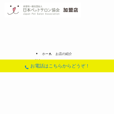
ホーム
お店の紹介
メニューと料金
お電話はこちらからどうぞ！
ハーブパック(スキンケア)
ふわさらローズコース(ローズのシャンプーとリンス)
ナノバブルオゾンシャワー
ふんわりぷかぷか日記(ブログ)
地図(アクセス)
お問合せフォーム
©
DogSalon SORA.