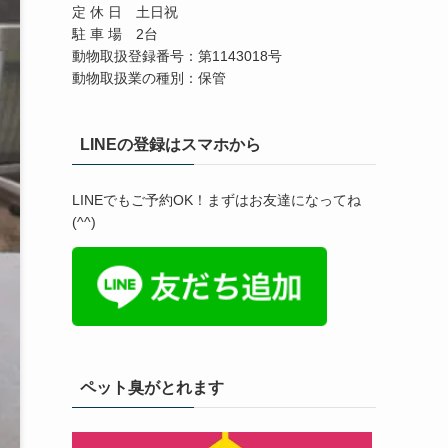
定 休 日 土日祝
駐 車 場 2台
動物取扱登録番号：第1143018号
動物取扱業の種別：保管
LINEの登録はスマホから
LINEでもご予約OK！まずはお友達になってね
(^^)
ペット臭がとれます