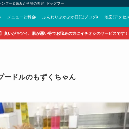
ャンプー＆歯みがき等の美容│ドッグフード＆おやつ＆各種グッズの販売
介
メニューと料金
ふんわりぷかぷか日記(ブログ)
地図(アクセス
】臭いがキツイ、肌が悪い等でお悩みの方にイチオシのサービスです！5
♡トイプードルのもずくちゃん