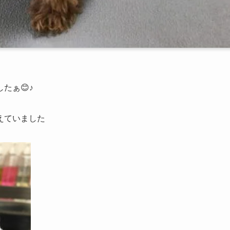
たぁ😊♪
えていました