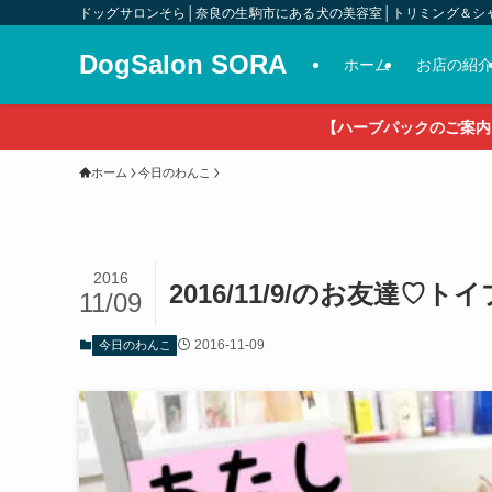
ドッグサロンそら│奈良の生駒市にある犬の美容室│トリミング＆シ
DogSalon SORA
ホーム
お店の紹
【ハーブパックのご案内
ホーム
今日のわんこ
2016
2016/11/9/のお友達
11/09
2016-11-09
今日のわんこ