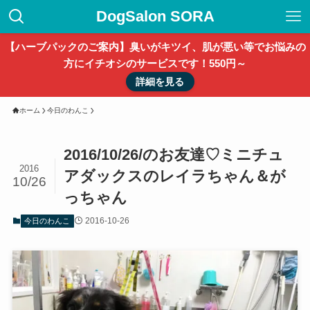
DogSalon SORA
【ハーブパックのご案内】臭いがキツイ、肌が悪い等でお悩みの
方にイチオシのサービスです！550円～
詳細を見る
ホーム
今日のわんこ
2016/10/26/のお友達♡ミニチュ
2016
アダックスのレイラちゃん＆が
10/26
っちゃん
2016-10-26
今日のわんこ