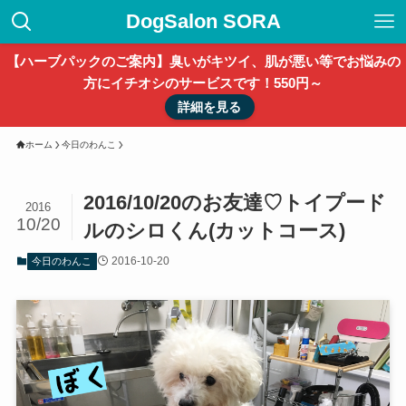
DogSalon SORA
【ハーブパックのご案内】臭いがキツイ、肌が悪い等でお悩みの
方にイチオシのサービスです！550円～
詳細を見る
ホーム
今日のわんこ
2016/10/20のお友達♡トイプード
2016
10/20
ルのシロくん(カットコース)
2016-10-20
今日のわんこ