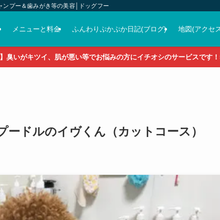
ャンプー＆歯みがき等の美容│ドッグフード＆おやつ＆各種グッズの販売
介
メニューと料金
ふんわりぷかぷか日記(ブログ)
地図(アクセス
】臭いがキツイ、肌が悪い等でお悩みの方にイチオシのサービスです！5
♡トイプードルのイヴくん（カットコース）