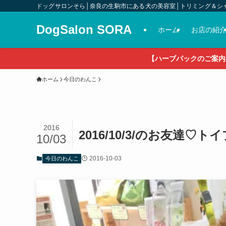
ドッグサロンそら│奈良の生駒市にある犬の美容室│トリミング＆シ
DogSalon SORA
ホーム
お店の紹
【ハーブパックのご案内
ホーム
今日のわんこ
2016
2016/10/3/のお友達
10/03
2016-10-03
今日のわんこ