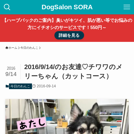
DogSalon SORA
【ハーブパックのご案内】臭いがキツイ、肌が悪い等でお悩みの
方にイチオシのサービスです！550円～
詳細を見る
ホーム
今日のわんこ
2016/9/14/のお友達♡チワワのメ
2016
9/14
リーちゃん（カットコース）
2016-09-14
今日のわんこ