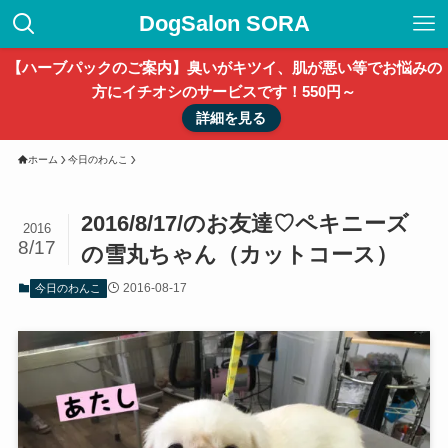
DogSalon SORA
【ハーブパックのご案内】臭いがキツイ、肌が悪い等でお悩みの
方にイチオシのサービスです！550円～
詳細を見る
ホーム
今日のわんこ
2016/8/17/のお友達♡ペキニーズ
2016
8/17
の雪丸ちゃん（カットコース）
2016-08-17
今日のわんこ