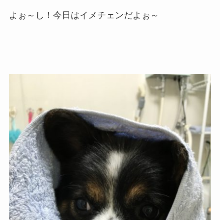
よぉ～し！今日はイメチェンだよぉ～