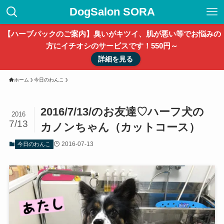
DogSalon SORA
【ハーブパックのご案内】臭いがキツイ、肌が悪い等でお悩みの
方にイチオシのサービスです！550円～
詳細を見る
ホーム
今日のわんこ
2016/7/13/のお友達♡ハーフ犬の
2016
7/13
カノンちゃん（カットコース）
2016-07-13
今日のわんこ