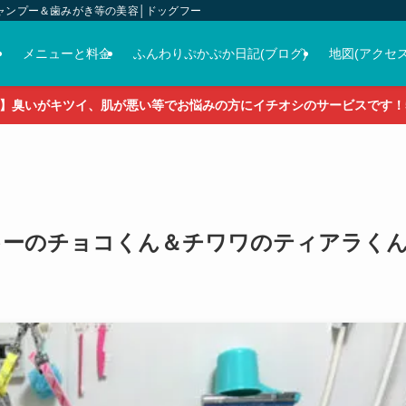
ャンプー＆歯みがき等の美容│ドッグフード＆おやつ＆各種グッズの販売
介
メニューと料金
ふんわりぷかぷか日記(ブログ)
地図(アクセス
】臭いがキツイ、肌が悪い等でお悩みの方にイチオシのサービスです！5
♡ヨーキーのチョコくん＆チワワのティアラく