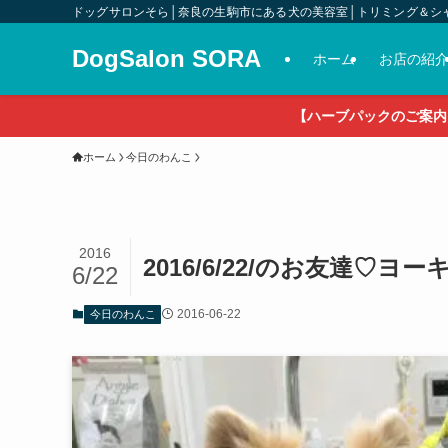
ドッグサロンそら│奈良の生駒市にある犬の美容室│トリミング＆シ
DogSalon SORA
ホーム
お店の紹
【ハーブパックのご案内
ホーム
今日のわんこ
2016
2016/6/22/のお友達
6/22
2016-06-22
今日のわんこ