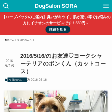
DogSalon SORA
【ハーブパックのご案内】臭いがキツイ、肌が悪い等でお悩みの
方にイチオシのサービスです！550円～
詳細を見る
ホーム
今日のわんこ
2016/5/16/のお友達♡ヨークシャ
2016
ーテリアのボンくん（カットコー
5/16
ス）
2016-05-16
今日のわんこ