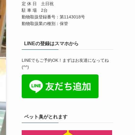
定 休 日 土日祝
駐 車 場 2台
動物取扱登録番号：第1143018号
動物取扱業の種別：保管
LINEの登録はスマホから
LINEでもご予約OK！まずはお友達になってね
(^^)
ペット臭がとれます