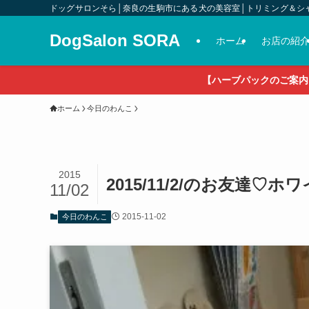
ドッグサロンそら│奈良の生駒市にある犬の美容室│トリミング＆シ
DogSalon SORA
ホーム
お店の紹
【ハーブパックのご案内
ホーム
今日のわんこ
2015
2015/11/2/のお友達
11/02
2015-11-02
今日のわんこ