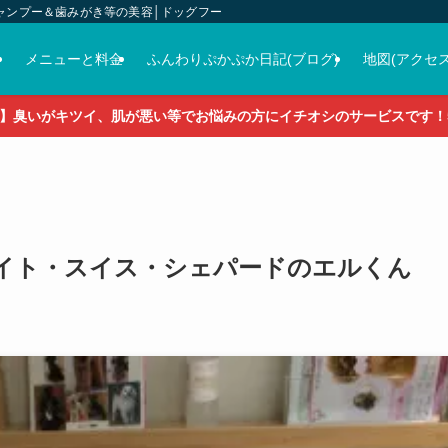
ャンプー＆歯みがき等の美容│ドッグフード＆おやつ＆各種グッズの販売
介
メニューと料金
ふんわりぷかぷか日記(ブログ)
地図(アクセス
】臭いがキツイ、肌が悪い等でお悩みの方にイチオシのサービスです！5
♡ホワイト・スイス・シェパードのエルくん