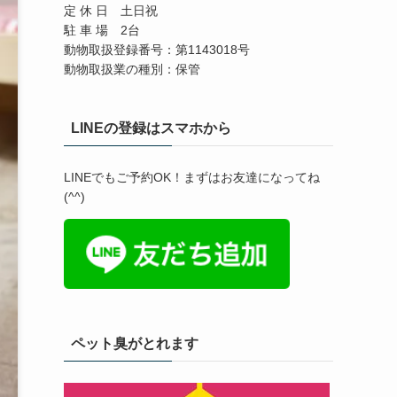
定 休 日 土日祝
駐 車 場 2台
動物取扱登録番号：第1143018号
動物取扱業の種別：保管
LINEの登録はスマホから
LINEでもご予約OK！まずはお友達になってね
(^^)
ペット臭がとれます