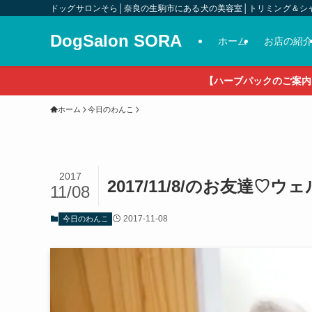
ドッグサロンそら│奈良の生駒市にある犬の美容室│トリミング＆シ
DogSalon SORA
ホーム
お店の紹
【ハーブパックのご案内
ホーム
今日のわんこ
2017
2017/11/8/のお友達
11/08
2017-11-08
今日のわんこ