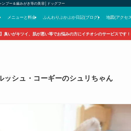
ャンプー＆歯みがき等の美容│ドッグフード＆おやつ＆各種グッズの販売
介
メニューと料金
ふんわりぷかぷか日記(ブログ)
地図(アクセス
】臭いがキツイ、肌が悪い等でお悩みの方にイチオシのサービスです！5
♡ウェルッシュ・コーギーのシュリちゃん