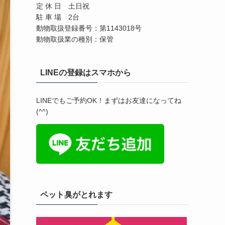
定 休 日 土日祝
駐 車 場 2台
動物取扱登録番号：第1143018号
動物取扱業の種別：保管
LINEの登録はスマホから
LINEでもご予約OK！まずはお友達になってね
(^^)
ペット臭がとれます