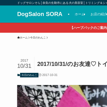
ドッグサロンそら│奈良の生駒市にある犬の美容室│トリミング＆シ
DogSalon SORA
ホーム
お店の紹
【ハーブパックのご案内
ホーム
今日のわんこ
2017
2017/10/31/のお友達
10/31
2017-10-31
今日のわんこ