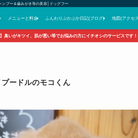
ャンプー＆歯みがき等の美容│ドッグフード＆おやつ＆各種グッズの販売
介
メニューと料金
ふんわりぷかぷか日記(ブログ)
地図(アクセス
】臭いがキツイ、肌が悪い等でお悩みの方にイチオシのサービスです！5
♡トイプードルのモコくん