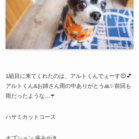
1組目に来てくれたのは、アルトくんでぇーす😊💕
アルトくん&お姉さん雨の中ありがとう🙏✨前回も
雨だったような…☂️
ハサミカットコース
オプション 歯みがき