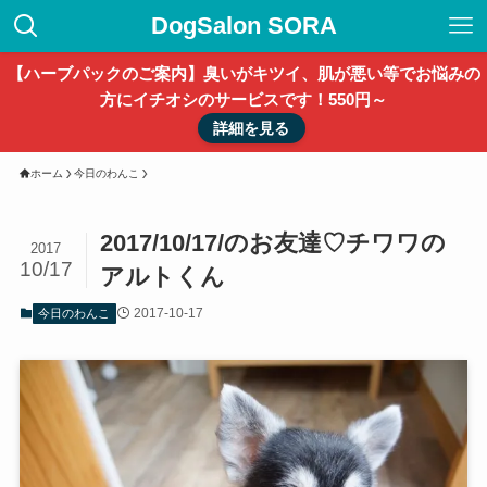
DogSalon SORA
【ハーブパックのご案内】臭いがキツイ、肌が悪い等でお悩みの
方にイチオシのサービスです！550円～
詳細を見る
ホーム
今日のわんこ
2017/10/17/のお友達♡チワワの
2017
10/17
アルトくん
2017-10-17
今日のわんこ