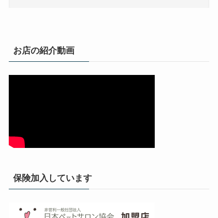
お店の紹介動画
保険加入しています