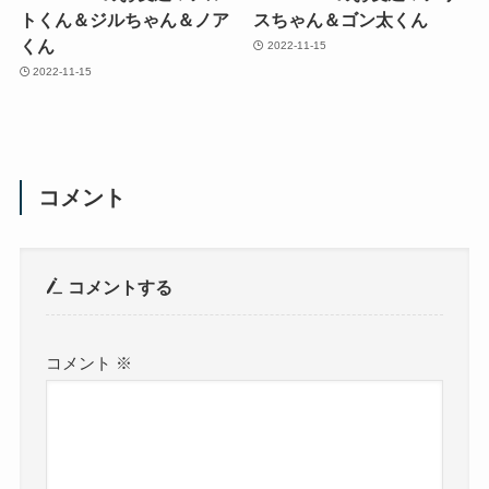
トくん＆ジルちゃん＆ノア
スちゃん＆ゴン太くん
くん
2022-11-15
2022-11-15
コメント
コメントする
コメント
※