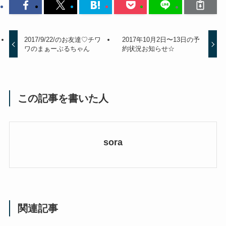
2017/9/22/のお友達♡チワ
2017年10月2日〜13日の予
ワのまぁーぶるちゃん
約状況お知らせ☆
この記事を書いた人
sora
関連記事