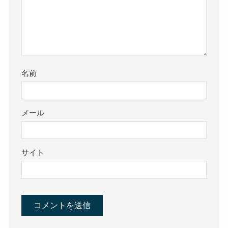
名前
メール
サイト