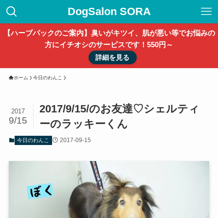
DogSalon SORA
【ハーブパックのご案内】臭いがキツイ、肌が悪い等でお悩みの
方にイチオシのサービスです！550円～
詳細を見る
ホーム
今日のわんこ
2017/9/15/のお友達♡シェルティ
2017
9/15
ーのラッキーくん
2017-09-15
今日のわんこ