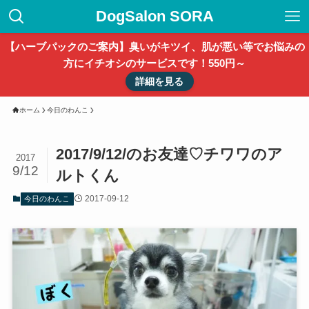
DogSalon SORA
【ハーブパックのご案内】臭いがキツイ、肌が悪い等でお悩みの
方にイチオシのサービスです！550円～
詳細を見る
ホーム
今日のわんこ
2017/9/12/のお友達♡チワワのア
2017
9/12
ルトくん
2017-09-12
今日のわんこ