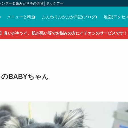
ャンプー＆歯みがき等の美容│ドッグフード＆おやつ＆各種グッズの販売
介
メニューと料金
ふんわりぷかぷか日記(ブログ)
地図(アクセス
】臭いがキツイ、肌が悪い等でお悩みの方にイチオシのサービスです！5
ワワのBABYちゃん