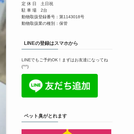
定 休 日 土日祝
駐 車 場 2台
動物取扱登録番号：第1143018号
動物取扱業の種別：保管
LINEの登録はスマホから
LINEでもご予約OK！まずはお友達になってね
(^^)
ペット臭がとれます