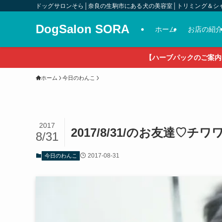
ドッグサロンそら│奈良の生駒市にある犬の美容室│トリミング＆シ
DogSalon SORA
ホーム
お店の紹
【ハーブパックのご案内
ホーム
今日のわんこ
2017
2017/8/31/のお友達♡チ
8/31
2017-08-31
今日のわんこ