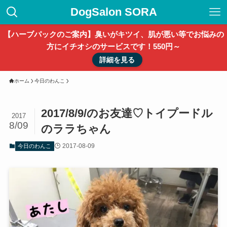
DogSalon SORA
【ハーブパックのご案内】臭いがキツイ、肌が悪い等でお悩みの
方にイチオシのサービスです！550円～
詳細を見る
ホーム
今日のわんこ
2017/8/9/のお友達♡トイプードル
2017
8/09
のララちゃん
2017-08-09
今日のわんこ