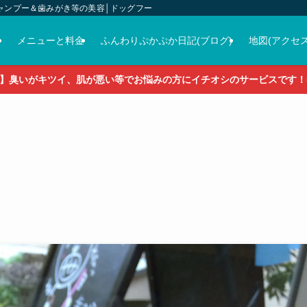
ャンプー＆歯みがき等の美容│ドッグフード＆おやつ＆各種グッズの販売
介
メニューと料金
ふんわりぷかぷか日記(ブログ)
地図(アクセス
】臭いがキツイ、肌が悪い等でお悩みの方にイチオシのサービスです！5