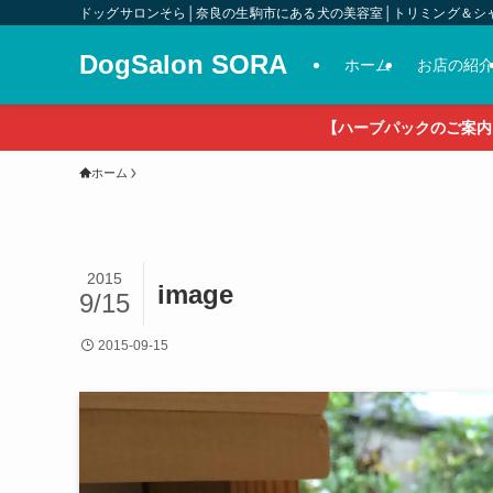
ドッグサロンそら│奈良の生駒市にある犬の美容室│トリミング＆シ
DogSalon SORA
ホーム
お店の紹
【ハーブパックのご案内
ホーム
2015
image
9/15
2015-09-15