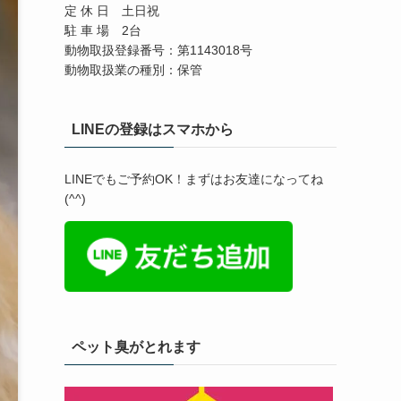
定 休 日 土日祝
駐 車 場 2台
動物取扱登録番号：第1143018号
動物取扱業の種別：保管
LINEの登録はスマホから
LINEでもご予約OK！まずはお友達になってね
(^^)
ペット臭がとれます