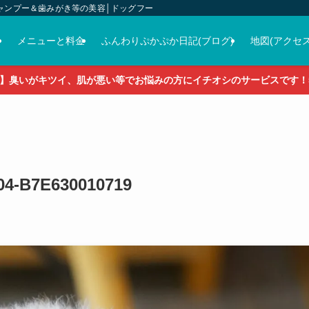
ャンプー＆歯みがき等の美容│ドッグフード＆おやつ＆各種グッズの販売
介
メニューと料金
ふんわりぷかぷか日記(ブログ)
地図(アクセス
】臭いがキツイ、肌が悪い等でお悩みの方にイチオシのサービスです！5
04-B7E630010719