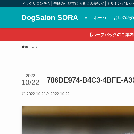
ドッグサロンそら│奈良の生駒市にある犬の美容室│トリミング＆シ
DogSalon SORA
ホーム
お店の紹
【ハーブパックのご案内
ホーム
2022
786DE974-B4C3-4BFE-A3
10/22
2022-10-21
2022-10-22