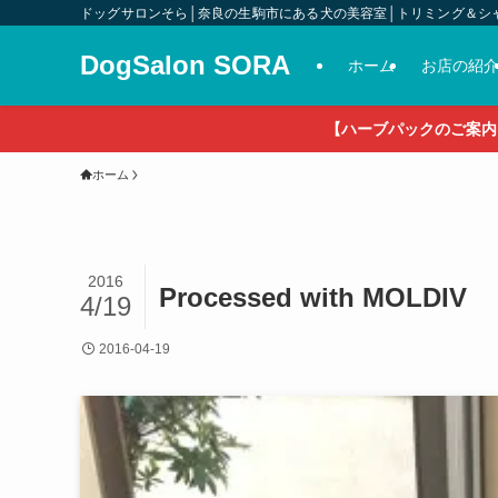
ドッグサロンそら│奈良の生駒市にある犬の美容室│トリミング＆シ
DogSalon SORA
ホーム
お店の紹
【ハーブパックのご案内
ホーム
2016
Processed with MOLDIV
4/19
2016-04-19