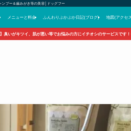
ャンプー＆歯みがき等の美容│ドッグフード＆おやつ＆各種グッズの販売
介
メニューと料金
ふんわりぷかぷか日記(ブログ)
地図(アクセス
】臭いがキツイ、肌が悪い等でお悩みの方にイチオシのサービスです！5