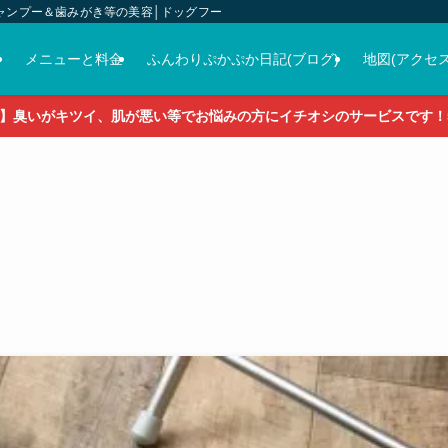
ャンプー＆歯みがき等の美容│ドッグフード＆おやつ＆各種グッズの販売
介
メニューと料金
ふんわりぷかぷか日記(ブログ)
地図(アクセス
】臭いがキツイ、肌が悪い等でお悩みの方にイチオシのサービスです！5