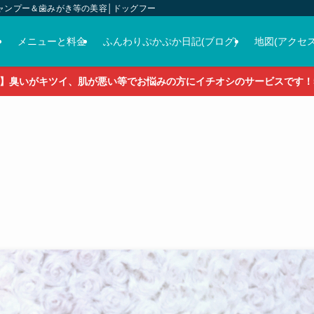
ャンプー＆歯みがき等の美容│ドッグフード＆おやつ＆各種グッズの販売
介
メニューと料金
ふんわりぷかぷか日記(ブログ)
地図(アクセス
】臭いがキツイ、肌が悪い等でお悩みの方にイチオシのサービスです！5