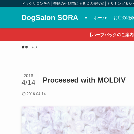
ドッグサロンそら│奈良の生駒市にある犬の美容室│トリミング＆シ
DogSalon SORA
ホーム
お店の紹
【ハーブパックのご案内
ホーム
2016
Processed with MOLDIV
4/14
2016-04-14