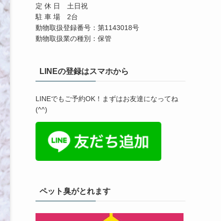
定 休 日 土日祝
駐 車 場 2台
動物取扱登録番号：第1143018号
動物取扱業の種別：保管
LINEの登録はスマホから
LINEでもご予約OK！まずはお友達になってね
(^^)
ペット臭がとれます