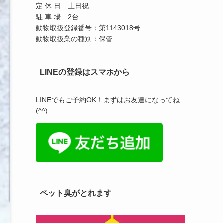
定 休 日 土日祝
駐 車 場 2台
動物取扱登録番号：第1143018号
動物取扱業の種別：保管
LINEの登録はスマホから
LINEでもご予約OK！まずはお友達になってね
(^^)
ペット臭がとれます