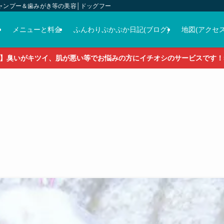
ャンプー＆歯みがき等の美容│ドッグフード＆おやつ＆各種グッズの販売
介
メニューと料金
ふんわりぷかぷか日記(ブログ)
地図(アクセス
】臭いがキツイ、肌が悪い等でお悩みの方にイチオシのサービスです！5