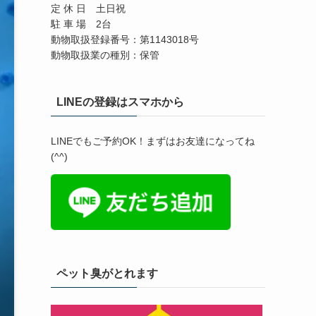
定 休 日 土日祝
駐 車 場 2台
動物取扱登録番号：第1143018号
動物取扱業の種別：保管
LINEの登録はスマホから
LINEでもご予約OK！まずはお友達になってね
(^^)
ペット臭がとれます