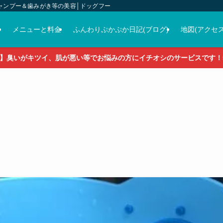
ャンプー＆歯みがき等の美容│ドッグフード＆おやつ＆各種グッズの販売
介
メニューと料金
ふんわりぷかぷか日記(ブログ)
地図(アクセス
】臭いがキツイ、肌が悪い等でお悩みの方にイチオシのサービスです！5