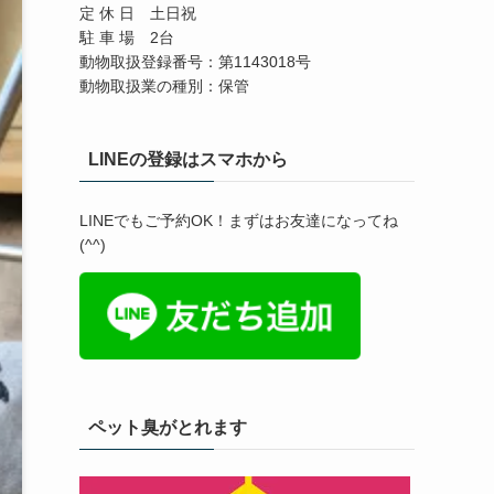
定 休 日 土日祝
駐 車 場 2台
動物取扱登録番号：第1143018号
動物取扱業の種別：保管
LINEの登録はスマホから
LINEでもご予約OK！まずはお友達になってね
(^^)
ペット臭がとれます