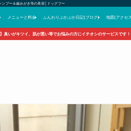
ャンプー＆歯みがき等の美容│ドッグフード＆おやつ＆各種グッズの販売
介
メニューと料金
ふんわりぷかぷか日記(ブログ)
地図(アクセス
】臭いがキツイ、肌が悪い等でお悩みの方にイチオシのサービスです！5