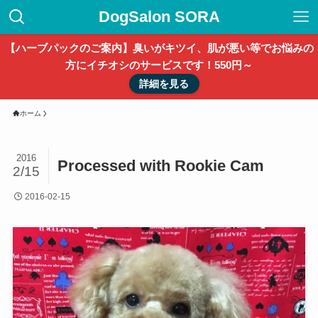
DogSalon SORA
【ハーブパックのご案内】臭いがキツイ、肌が悪い等でお悩みの
方にイチオシのサービスです！550円～
詳細を見る
ホーム
2016
Processed with Rookie Cam
2/15
2016-02-15