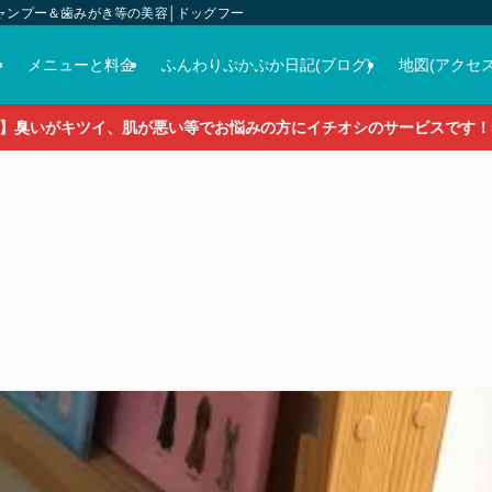
ャンプー＆歯みがき等の美容│ドッグフード＆おやつ＆各種グッズの販売
介
メニューと料金
ふんわりぷかぷか日記(ブログ)
地図(アクセス
】臭いがキツイ、肌が悪い等でお悩みの方にイチオシのサービスです！5