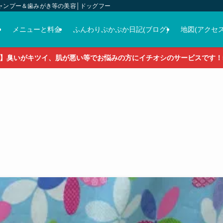
ャンプー＆歯みがき等の美容│ドッグフード＆おやつ＆各種グッズの販売
介
メニューと料金
ふんわりぷかぷか日記(ブログ)
地図(アクセス
】臭いがキツイ、肌が悪い等でお悩みの方にイチオシのサービスです！5