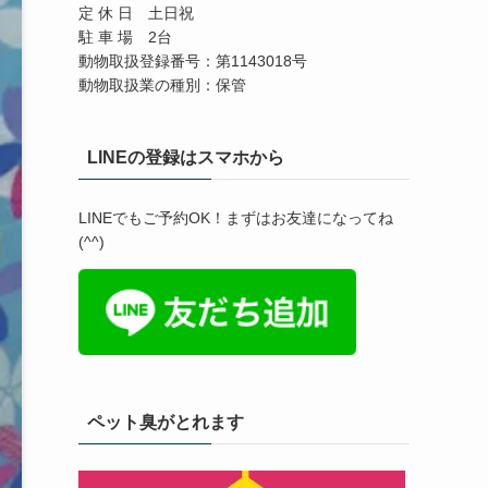
定 休 日 土日祝
駐 車 場 2台
動物取扱登録番号：第1143018号
動物取扱業の種別：保管
LINEの登録はスマホから
LINEでもご予約OK！まずはお友達になってね
(^^)
ペット臭がとれます