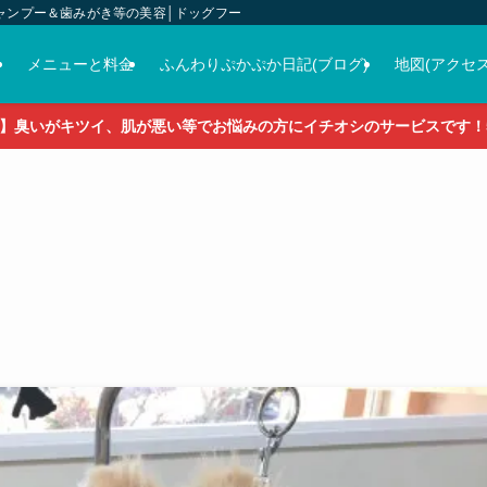
ャンプー＆歯みがき等の美容│ドッグフード＆おやつ＆各種グッズの販売
介
メニューと料金
ふんわりぷかぷか日記(ブログ)
地図(アクセス
】臭いがキツイ、肌が悪い等でお悩みの方にイチオシのサービスです！5