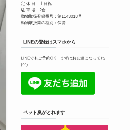
定 休 日 土日祝
駐 車 場 2台
動物取扱登録番号：第1143018号
動物取扱業の種別：保管
LINEの登録はスマホから
LINEでもご予約OK！まずはお友達になってね
(^^)
ペット臭がとれます