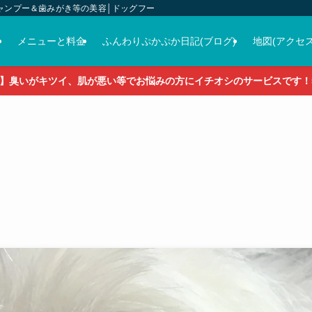
ャンプー＆歯みがき等の美容│ドッグフード＆おやつ＆各種グッズの販売
介
メニューと料金
ふんわりぷかぷか日記(ブログ)
地図(アクセス
】臭いがキツイ、肌が悪い等でお悩みの方にイチオシのサービスです！5