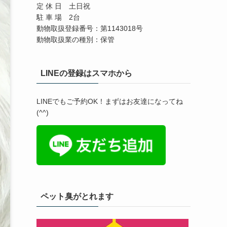
定 休 日 土日祝
駐 車 場 2台
動物取扱登録番号：第1143018号
動物取扱業の種別：保管
LINEの登録はスマホから
LINEでもご予約OK！まずはお友達になってね
(^^)
ペット臭がとれます