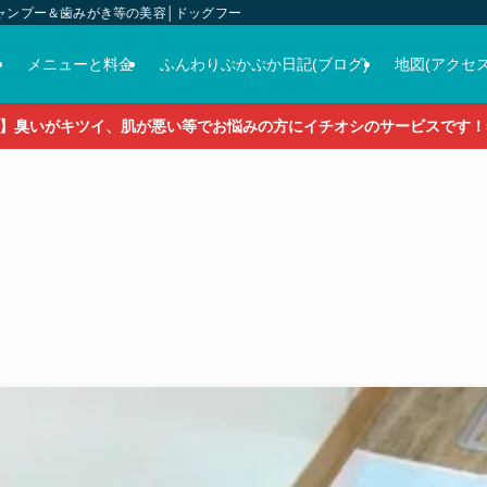
ャンプー＆歯みがき等の美容│ドッグフード＆おやつ＆各種グッズの販売
介
メニューと料金
ふんわりぷかぷか日記(ブログ)
地図(アクセス
】臭いがキツイ、肌が悪い等でお悩みの方にイチオシのサービスです！5