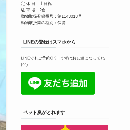
定 休 日 土日祝
駐 車 場 2台
動物取扱登録番号：第1143018号
動物取扱業の種別：保管
LINEの登録はスマホから
LINEでもご予約OK！まずはお友達になってね
(^^)
ペット臭がとれます