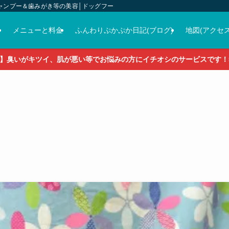
ャンプー＆歯みがき等の美容│ドッグフード＆おやつ＆各種グッズの販売
介
メニューと料金
ふんわりぷかぷか日記(ブログ)
地図(アクセス
】臭いがキツイ、肌が悪い等でお悩みの方にイチオシのサービスです！5