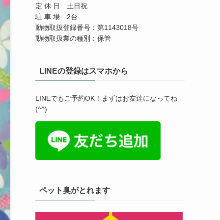
定 休 日 土日祝
駐 車 場 2台
動物取扱登録番号：第1143018号
動物取扱業の種別：保管
LINEの登録はスマホから
LINEでもご予約OK！まずはお友達になってね
(^^)
ペット臭がとれます