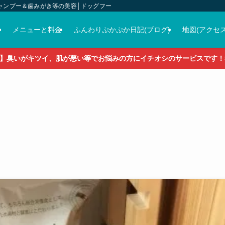
ャンプー＆歯みがき等の美容│ドッグフード＆おやつ＆各種グッズの販売
介
メニューと料金
ふんわりぷかぷか日記(ブログ)
地図(アクセス
】臭いがキツイ、肌が悪い等でお悩みの方にイチオシのサービスです！5