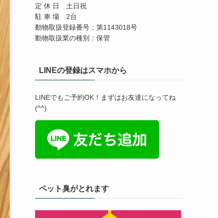
定 休 日 土日祝
駐 車 場 2台
動物取扱登録番号：第1143018号
動物取扱業の種別：保管
LINEの登録はスマホから
LINEでもご予約OK！まずはお友達になってね
(^^)
ペット臭がとれます