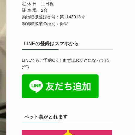
定 休 日 土日祝
駐 車 場 2台
動物取扱登録番号：第1143018号
動物取扱業の種別：保管
LINEの登録はスマホから
LINEでもご予約OK！まずはお友達になってね
(^^)
ペット臭がとれます