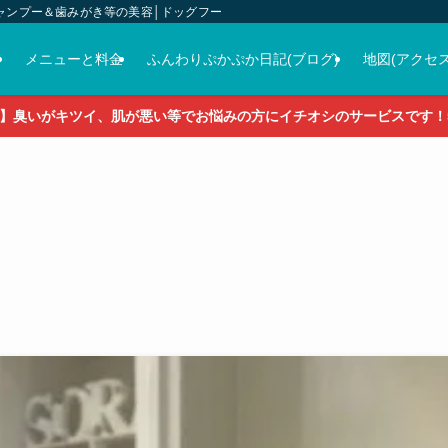
ャンプー＆歯みがき等の美容│ドッグフード＆おやつ＆各種グッズの販売
介
メニューと料金
ふんわりぷかぷか日記(ブログ)
地図(アクセス
】臭いがキツイ、肌が悪い等でお悩みの方にイチオシのサービスです！5