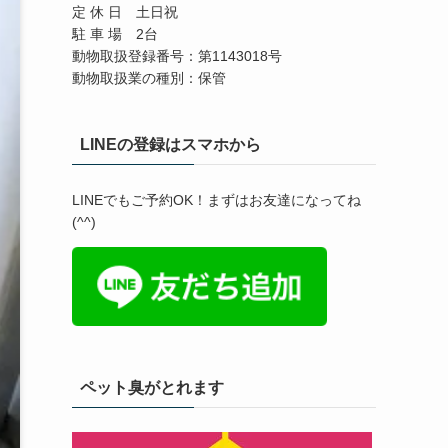
定 休 日 土日祝
駐 車 場 2台
動物取扱登録番号：第1143018号
動物取扱業の種別：保管
LINEの登録はスマホから
LINEでもご予約OK！まずはお友達になってね
(^^)
ペット臭がとれます