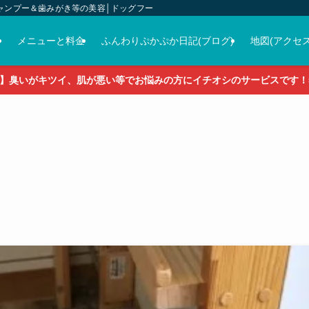
ャンプー＆歯みがき等の美容│ドッグフード＆おやつ＆各種グッズの販売
介
メニューと料金
ふんわりぷかぷか日記(ブログ)
地図(アクセス
】臭いがキツイ、肌が悪い等でお悩みの方にイチオシのサービスです！5