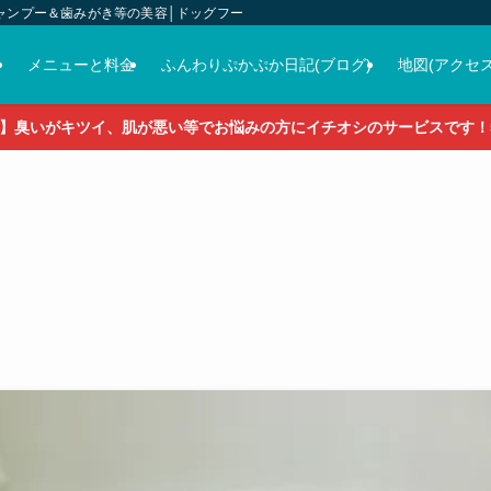
ャンプー＆歯みがき等の美容│ドッグフード＆おやつ＆各種グッズの販売
介
メニューと料金
ふんわりぷかぷか日記(ブログ)
地図(アクセス
】臭いがキツイ、肌が悪い等でお悩みの方にイチオシのサービスです！5