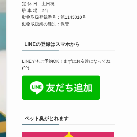
定 休 日 土日祝
駐 車 場 2台
動物取扱登録番号：第1143018号
動物取扱業の種別：保管
LINEの登録はスマホから
LINEでもご予約OK！まずはお友達になってね
(^^)
ペット臭がとれます