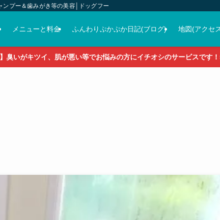
ャンプー＆歯みがき等の美容│ドッグフード＆おやつ＆各種グッズの販売
介
メニューと料金
ふんわりぷかぷか日記(ブログ)
地図(アクセス
】臭いがキツイ、肌が悪い等でお悩みの方にイチオシのサービスです！5