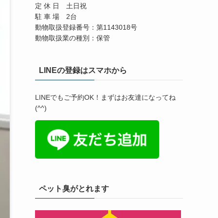
定 休 日 土日祝
駐 車 場 2台
動物取扱登録番号：第1143018号
動物取扱業の種別：保管
LINEの登録はスマホから
LINEでもご予約OK！まずはお友達になってね
(^^)
ペット臭がとれます